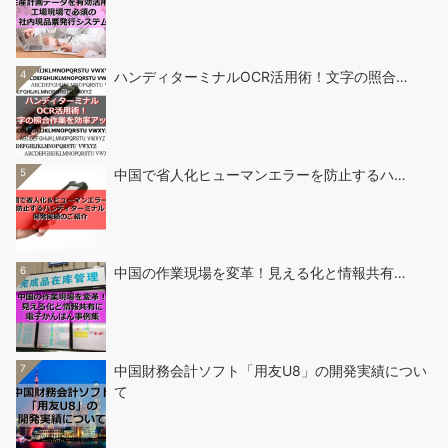
4
ハンディターミナルOCR活用術！文字の照合…
5
中国で省人化ヒューマンエラーを防止するハ…
6
中国の作業現場を変革！見える化と情報共有…
7
中国財務会計ソフト「用友U8」の開発実績につい
て