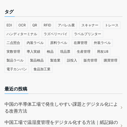
タグ
EDI
OCR
QR
RFID
アパレル業
スキャナー
トレース
ハンディターミナル
ラズベリーパイ
ラベルプリンター
二点照合
内装ラベル
原料ラベル
在庫管理
外装ラベル
実数管理
導入実績
検品
現品票
生産管理
用友U8
製品ラベル
製品検品
製造業
誤投入
販売管理
購買管理
電子カンバン
食品加工業
最近の投稿
中国の半導体工場で発生しやすい課題とデジタル化によ
る改善方法
中国工場で温湿度管理をデジタル化する方法｜紙記録の