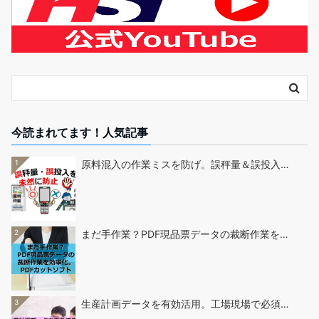
今読まれてます！人気記事
1
原料混入の作業ミスを防げ。誤秤量＆誤投入…
2
まだ手作業？PDF現品票データの裁断作業を…
3
生産計画データを有効活用。工場現場で必須…