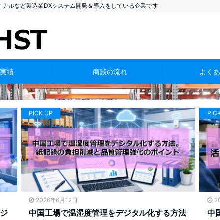
ミナルなど製造業DXシステム開発＆導入をしている企業です
実績
商談の流れ
よくあ
PICK UP
PIC
2026年6月12日
2
ジ
中国工場で温湿度管理をデジタル化する方法
中