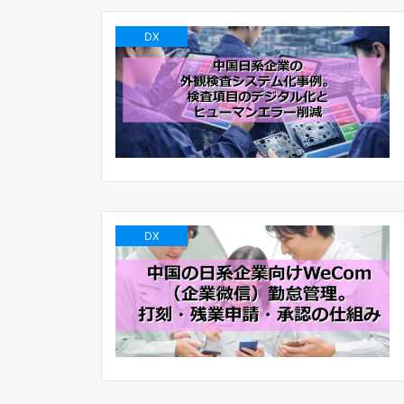
DX
DX