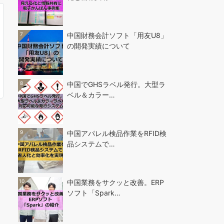
7
中国財務会計ソフト「用友U8」
の開発実績について
8
中国でGHSラベル発行。大型ラ
ベル＆カラー…
9
中国アパレル検品作業をRFID検
品システムで…
10
中国業務をサクッと改善。ERP
ソフト「Spark…