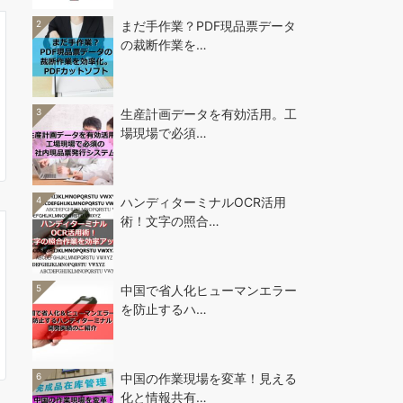
2
まだ手作業？PDF現品票データ
の裁断作業を…
3
生産計画データを有効活用。工
場現場で必須…
4
ハンディターミナルOCR活用
術！文字の照合…
5
中国で省人化ヒューマンエラー
を防止するハ…
6
中国の作業現場を変革！見える
化と情報共有…