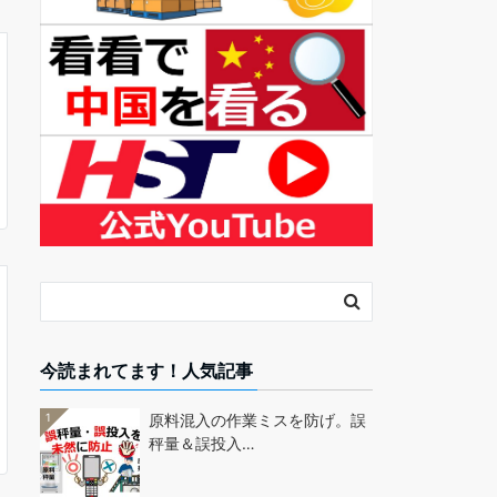
今読まれてます！人気記事
1
原料混入の作業ミスを防げ。誤
秤量＆誤投入…