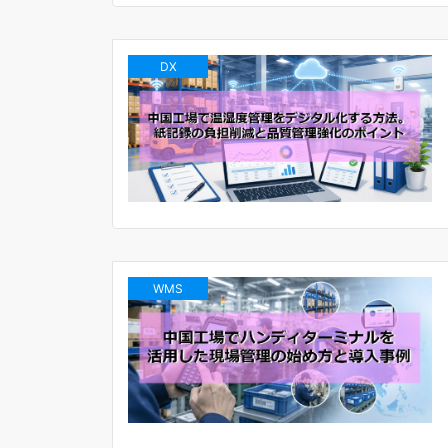
DX
WMS