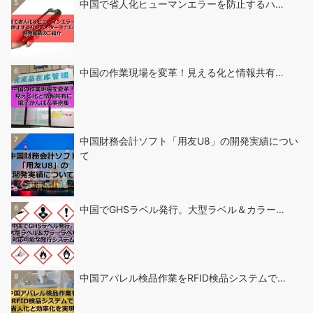
5
中国で省人化ヒューマンエラーを防止するハ…
6
中国の作業現場を変革！見える化と情報共有…
7
中国財務会計ソフト「用友U8」の開発実績につい
て
8
中国でGHSラベル発行。大型ラベル＆カラー…
9
中国アパレル検品作業をRFID検品システムで…