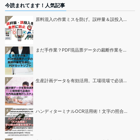
今読まれてます！人気記事
1
原料混入の作業ミスを防げ。誤秤量＆誤投入…
2
まだ手作業？PDF現品票データの裁断作業を…
3
生産計画データを有効活用。工場現場で必須…
4
ハンディターミナルOCR活用術！文字の照合…